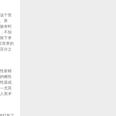
这个世
、兽
族有时
，不知
留下来
证世界的
百分之
性射精
的雌性
性器或
—尤其
人类术
地打包了