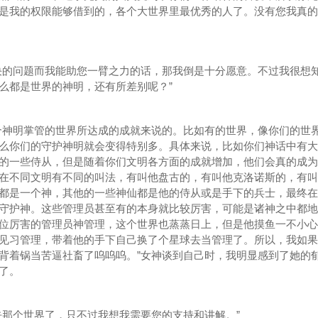
是我的权限能够借到的，各个大世界里最优秀的人了。没有您我真的
的问题而我能助您一臂之力的话，那我倒是十分愿意。不过我很想
么都是世界的神明，还有所差别呢？”
神明掌管的世界所达成的成就来说的。比如有的世界，像你们的世
么你们的守护神明就会变得特别多。具体来说，比如你们神话中有大
的一些侍从，但是随着你们文明各方面的成就增加，他们会真的成为
在不同文明有不同的叫法，有叫他盘古的，有叫他克洛诺斯的，有叫
都是一个神，其他的一些神仙都是他的侍从或是手下的兵士，最终在
守护神。这些管理员甚至有的本身就比较厉害，可能是诸神之中都地
位厉害的管理员神管理，这个世界也蒸蒸日上，但是他摸鱼一不小心
见习管理，带着他的手下自己换了个星球去当管理了。所以，我如果
背着锅当苦逼社畜了呜呜呜。”女神谈到自己时，我明显感到了她的
了。
那个世界了，只不过我想我需要您的支持和讲解。”