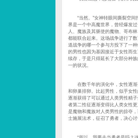
“当然。”女神转眼间撕裂空间打
界是一个中高魔世界，曾经爆发过
人、魔族及其驱使的魔物、哥布林
都能联合起来。这场战争进行了数
道战争的哪一个参与方投下了一种
的男性也因为基因接近于女性而生
续存，于是只得延长了大部分种族
一的状况。
在数千年的演化中，女性逐渐变
和卵巢排卵。比起男性，似乎女性
逐渐获得了可以通过人类男性精子
者第二性征逐渐变得比人类女性更
是魔物和魔族对人类男性的掠夺，
士施展法术，征召了勇者，决心讨
“所以，我要去当勇者是吗？这