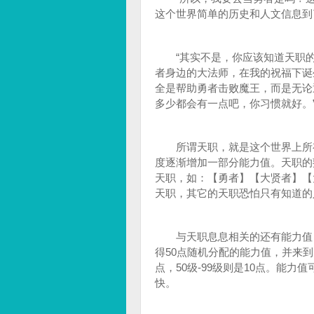
这个世界简单的历史和人文信息到
“其实不是，你应该知道天职的
者身边的大法师，在我的祝福下诞
全是帮助勇者击败魔王，而是无论
多少都会有一点吧，你习惯就好。
所谓天职，就是这个世界上所有
度逐渐增加一部分能力值。天职的
天职，如：【勇者】【大贤者】【
天职，其它的天职恐怕只有知道的
与天职息息相关的还有能力值，
得50点随机分配的能力值，并来到1
点，50级-99级则是10点。能
快。