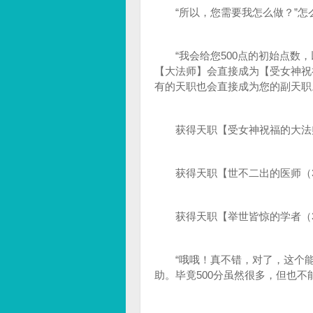
“所以，您需要我怎么做？”怎
“我会给您500点的初始点数，以及
【大法师】会直接成为【受女神祝
有的天职也会直接成为您的副天职
获得天职【受女神祝福的大法师
获得天职【世不二出的医师（3
获得天职【举世皆惊的学者（3
“哦哦！真不错，对了，这个能
助。毕竟500分虽然很多，但也