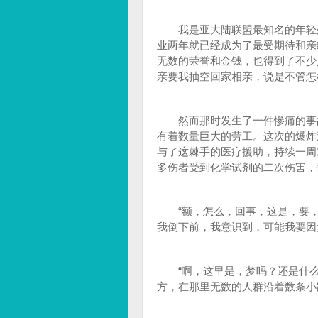
我是亚大陆联盟最知名的年轻外科
业两年就已经成为了最受期待和亲
无数的荣誉和金钱，也得到了不少
亲要我抽空回家相亲，说是不管怎
然而那时发生了一件惨痛的事故
有着数量巨大的劳工。这次的爆炸
与了这棘手的医疗援助，持续一周
多伤者受到化学试剂的二次伤害，
“额，怎么，回事，这是，要，
我倒下前，我意识到，可能我要因
“啊，这里是，梦吗？还是什么
方，在那里无数的人群沿着数条小