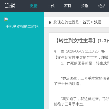
逆鳞
逆鳞
激情
古代
家庭
浪漫
绝品
您现在的位置是：
首页
>
浪漫
手机浏览扫描二维码
【转生到女性主导】(1-3
2026-06-03 11:19:26
【转生到女性主导的异世界，却被
1、猝死的医界新星，转生成异
“乔治医生，三号手术室的伤者
了护士长的联络。
“我知道了，我这就过来。”我
前往了三号手术室。