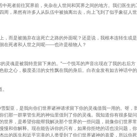
话中死者前往冥界前，夹杂在人世间和冥界之间的地方。我们医生的
四周，果然有许多人从队伍中被抽离出去，向上飞到了似乎象征人世
，而是被抛弃在这死亡之路的外面呢？还是说，我根本连转生或是
徊在死者和人世之间呢——也许是植物人？
的灵魂是被我特意留下来的。”一个悦耳的声音出现在了我的右后方
色欲之心，极度圣洁的女性飘在我的身后。白衣金发有如古神话中的
道。
雪梨亚，是我向你们世界诸神请求留下你的灵魂借我一用的。呀，
你们那一群掌管生死的神仙里借到了你的灵魂。我知道你有很多疑问
的世界，是希望你能帮我解决那个世界的一些问题，就像你们世界常
慢慢和你解释。现在能告诉你的只有，如果你拒绝的话也没问题，你
杰出的医生和近乎完美的人类受到了你们世界诸神的喜爱，所以你死