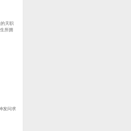
您的天职
生所拥
神发问求
。