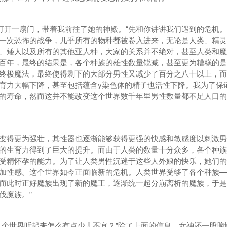
开一扇门，带着我前往了她的神殿。“先和你讲讲我们遇到的危机。
一次恐怖的战争，几乎所有的物种都被卷入进来，无论是人类、精灵
、矮人以及所有的其他亚人种，大家的关系并不绝对，甚至人类和魔
百年，最终的结果是，各个种族的雄性数量锐减，甚至更为糟糕的是
终极魔法，最终使得剩下的大部分男性又减少了百分之八十以上，而
育力大幅下降，甚至包括蕴含y染色体的精子也活性下降。我为了保
的寿命，然而这并不能改变这个世界数千年里男性数量都不足人口的
得更为强壮，其性器也逐渐能够获得更强的快感和敏感度以刺激男
的生育力得到了巨大的提升。而由于人类的数量十分众多，各个种族
受精怀孕的能力。为了让人类男性沉迷于这些人外娘的快乐，她们的
加性感。这个世界如今正面临新的危机。人类世界受够了各个种族—
而此时正好魔族出现了新的魔王，逐渐统一起分崩离析的魔族，于是
伐魔族。”
个世界听起来怎么有点少儿不宜？”除了上面的信息，女神还一股脑