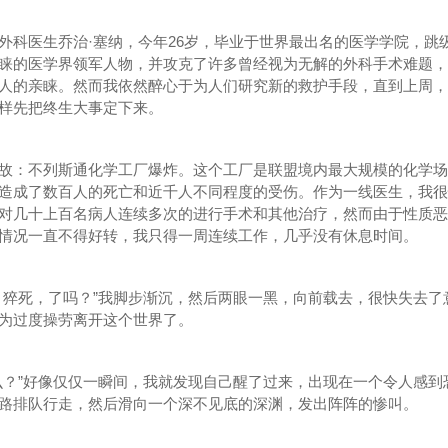
医生乔治·塞纳，今年26岁，毕业于世界最出名的医学学院，跳
睐的医学界领军人物，并攻克了许多曾经视为无解的外科手术难题，
人的亲睐。然而我依然醉心于为人们研究新的救护手段，直到上周，
样先把终生大事定下来。
：不列斯通化学工厂爆炸。这个工厂是联盟境内最大规模的化学场
造成了数百人的死亡和近千人不同程度的受伤。作为一线医生，我很
对几十上百名病人连续多次的进行手术和其他治疗，然而由于性质恶
情况一直不得好转，我只得一周连续工作，几乎没有休息时间。
猝死，了吗？”我脚步渐沉，然后两眼一黑，向前载去，很快失去了
为过度操劳离开这个世界了。
？”好像仅仅一瞬间，我就发现自己醒了过来，出现在一个令人感到
路排队行走，然后滑向一个深不见底的深渊，发出阵阵的惨叫。