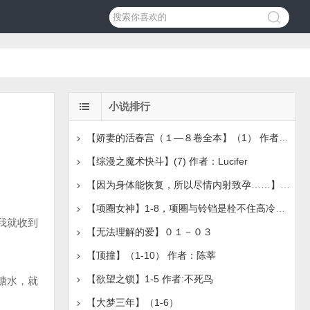
小说排行
【娇妻的活春宫（１—８卷全本】（1） 作者：吴茗
【综漫之魔术快斗】(7) 作者：Lucifer
【因为身体能恢复，所以尽情内射致孕……】（1-2）作者：谢尔
【项圈女神】1-8，项圈与铃铛是栓不住高冷女神的，唯有主
我就收到
【无法理解的爱】０１－０３
【顶撞】（1-10） 作者：陈莘
【欲望之锁】1-5 作者:不死鸟
糖水，就
【大梦三年】（1-6）