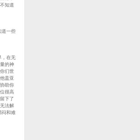
不知道
知道一些
界，在无
量的神
你们世
他盖亚
协助你
位很高
留下了
无法解
郁闷和难