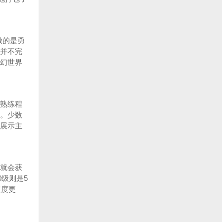
做的是勇
并不完
幻世界
熟练程
。少数
展示主
就会获
0级则是5
速度更