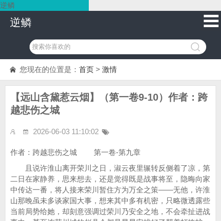
逆鳞
逆鳞
您现在的位置是：
首页
>
激情
【远山含黛惹云烟】（第一卷9-10）作者：跨
越悲伤之城
2026-06-03 11:10:02
作者：跨越悲伤之城 第一卷-第九章
且说许淮山离开荣川之日，淑云夜里辗转反侧着了凉，第
二日在家静养，思来想去，还是觉得既是战事将至，隐晦向家
中传达一番，将人接来荣川暂住方为万全之策——无他，许淮
山那晚虽未多谈家国大事，想来其中多有机密，只略微透露些
当前局势给她，却刻意强调过荣川乃安全之地，不会牵扯进战