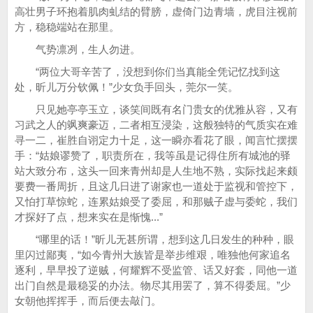
高壮男子环抱着肌肉虬结的臂膀，虚倚门边青墙，虎目注视前
方，稳稳端站在那里。
气势凛冽，生人勿进。
“两位大哥辛苦了，没想到你们当真能全凭记忆找到这
处，昕儿万分钦佩！”少女负手回头，莞尔一笑。
只见她亭亭玉立，谈笑间既有名门贵女的优雅从容，又有
习武之人的飒爽豪迈，二者相互浸染，这般独特的气质实在难
寻一二，崔胜自诩定力十足，这一瞬亦看花了眼，闻言忙摆摆
手：“姑娘谬赞了，职责所在，我等虽是记得住所有城池的驿
站大致分布，这头一回来青州却是人生地不熟，实际找起来颇
要费一番周折，且这几日进了谢家也一道处于监视和管控下，
又怕打草惊蛇，连累姑娘受了委屈，和那贼子虚与委蛇，我们
才探好了点，想来实在是惭愧...”
“哪里的话！”昕儿无甚所谓，想到这几日发生的种种，眼
里闪过鄙夷，“如今青州大族皆是举步维艰，唯独他何家追名
逐利，早早投了逆贼，何耀辉不受监管、话又好套，同他一道
出门自然是最稳妥的办法。物尽其用罢了，算不得委屈。”少
女朝他挥挥手，而后便去敲门。