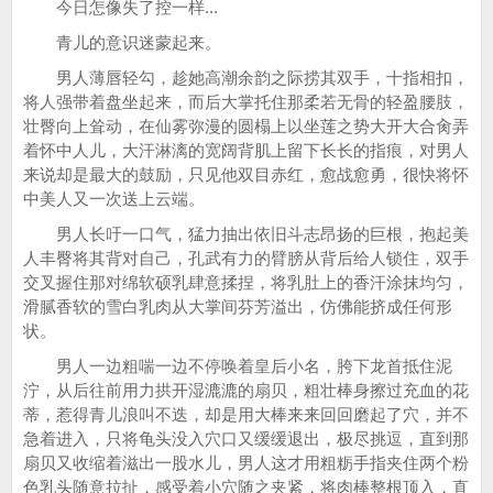
今日怎像失了控一样...
青儿的意识迷蒙起来。
男人薄唇轻勾，趁她高潮余韵之际捞其双手，十指相扣，
将人强带着盘坐起来，而后大掌托住那柔若无骨的轻盈腰肢，
壮臀向上耸动，在仙雾弥漫的圆榻上以坐莲之势大开大合肏弄
着怀中人儿，大汗淋漓的宽阔背肌上留下长长的指痕，对男人
来说却是最大的鼓励，只见他双目赤红，愈战愈勇，很快将怀
中美人又一次送上云端。
男人长吁一口气，猛力抽出依旧斗志昂扬的巨根，抱起美
人丰臀将其背对自己，孔武有力的臂膀从背后给人锁住，双手
交叉握住那对绵软硕乳肆意揉捏，将乳肚上的香汗涂抹均匀，
滑腻香软的雪白乳肉从大掌间芬芳溢出，仿佛能挤成任何形
状。
男人一边粗喘一边不停唤着皇后小名，胯下龙首抵住泥
泞，从后往前用力拱开湿漉漉的扇贝，粗壮棒身擦过充血的花
蒂，惹得青儿浪叫不迭，却是用大棒来来回回磨起了穴，并不
急着进入，只将龟头没入穴口又缓缓退出，极尽挑逗，直到那
扇贝又收缩着滋出一股水儿，男人这才用粗粝手指夹住两个粉
色乳头随意拉扯，感受着小穴随之夹紧，将肉棒整根顶入，直