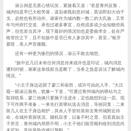
淑云倒是无甚心情玩笑，紧接着又道：“若是青州反叛，
城内怕是早已大权旁落，谋划者既刻意封城，莫说即刻大动干
戈，必然也有所动作。谢家作为城内数一数二的大氏族，又常
年与州府打交道、承包过诸多事宜，自然或多或少会知晓些风
声，但也首当其冲，现下最好的情况怕也是委曲求全，处在严
格管控之下，且不知族中是否已有人参涉其中，甚至...”银牙
紧咬，美人声音微颤。
还有一种更为惨烈的情况，淑云不敢去细想。
“族中近几日未有任何消息传来或许也是印证，城内消息
遭到封锁，谢家这条线权当是断了，当务之急是设法了解城内
情况。”
“小主子身边还跟了廖三和崔胜，或许可由此入手。”大汉
窥一眼淑云脸色，犹豫一下道，“可通过青州城内的驿站与之
取得联系，廖三他俩只要脑子没进水，定也能想到这一层。现
下可作两手准备，一来先行差驿站送去消息，等候回复；二来
留几人在主子身边相护，其余人手皆轻装前去青州城附近待
命，在城外查探状况、随机应变，以备不时之需。但若真如主
子所言，青州城内局势不明，小主子他们能否顺利收到消息尚
未可知，其中风险亦难以预料。”