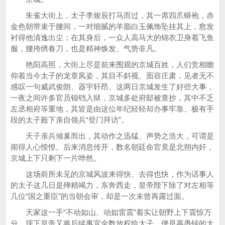
朱雀大街上，太子李焌辰打马而过，其一席四爪蟒袍，赤
金色朝带束于腰间，一对细腻的羊脂白玉佩饰坠挂其上，愈发
衬得他清逸出尘；在其身后，一众人高马大的锦衣卫身着飞鱼
服，腰挎绣春刀，也是精神焕发、气势非凡。
艳阳高照，大街上尽是前来围观的京城百姓，人们竞相瞻
仰着当今太子的龙章凤姿，其目不斜视、面容庄肃，见者无不
感叹一句威武俊朗、器宇轩昂。这两日京城发生了好些大事，
一夜之间许多官员锒铛入狱，京城多处府邸被查抄，其中不乏
左丞相府等重地，其皆是由这位年纪轻轻却办事牢靠、极有手
段的太子殿下亲自领兵“登门拜访”。
天子亲兵倾巢而出，其动作之迅猛、声势之浩大，可谓是
闹得人心惶惶。后来消息传开，数名朝廷命官竟是北朔内奸，
京城上下只剩下一片哗然。
这场前所未见的京城风波来得快、去得也快，作为话事人
的太子这几日是殚精竭力，东奔西走，皇帝陛下除了对左相等
几位“国之重臣”的当朝会审，却是一次未曾再露过面。
天家这一手“不动如山、动如雷震”着实让朝野上下震惊万
分，现下皇帝又将后续事宜全数放权给太子，便是再愚钝的大