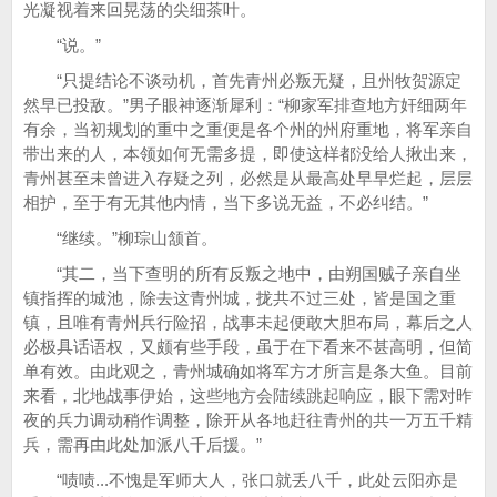
光凝视着来回晃荡的尖细茶叶。
“说。”
“只提结论不谈动机，首先青州必叛无疑，且州牧贺源定
然早已投敌。”男子眼神逐渐犀利：“柳家军排查地方奸细两年
有余，当初规划的重中之重便是各个州的州府重地，将军亲自
带出来的人，本领如何无需多提，即使这样都没给人揪出来，
青州甚至未曾进入存疑之列，必然是从最高处早早烂起，层层
相护，至于有无其他内情，当下多说无益，不必纠结。”
“继续。”柳琮山颔首。
“其二，当下查明的所有反叛之地中，由朔国贼子亲自坐
镇指挥的城池，除去这青州城，拢共不过三处，皆是国之重
镇，且唯有青州兵行险招，战事未起便敢大胆布局，幕后之人
必极具话语权，又颇有些手段，虽于在下看来不甚高明，但简
单有效。由此观之，青州城确如将军方才所言是条大鱼。目前
来看，北地战事伊始，这些地方会陆续跳起响应，眼下需对昨
夜的兵力调动稍作调整，除开从各地赶往青州的共一万五千精
兵，需再由此处加派八千后援。”
“啧啧...不愧是军师大人，张口就丢八千，此处云阳亦是