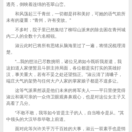
透亮，倒映着连绵的苍翠山峦。
和风荡起三千青丝，一切都是祥和美好，可她的语气前所
未有的凝重：“青州，许有变故。”
不多时，院子里已然集结了柳琮山派来的除去困在青州城
内二人的全数十六名精锐。
淑云此时已将所有思绪从脑海里过了一遍，将情况梳理清
楚。
“...我的想法已尽数挑明，诸位兄弟如今既听我差遣，我
这妇道人家便暂且斗胆主持局面，各位都是实打实的英雄好
汉，事关重大，若有不妥之处还望指正。”淑云清了清嗓子，
端庄大气的架势与任何大户人家的掌家娘子都是不遑多让。
这等气派果然该是他们未来的将军夫人——平日里便觉得
淑云和蔼可亲的一众侍卫眼观鼻鼻观心，也是对这位女主子又
高看了几分。
“不敢不敢，我等如今皆是主子的人，自当唯令是从。”其
中领头的大汉毕恭毕敬上前道。
面对此等兴许关乎万千百姓的大事，淑云一双素手也是悄