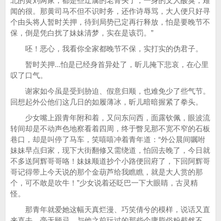
北的黄刘两家，都是些迂腐的老骨头了，一身的文人酸臭，难
闻的很。那黄司马不但不识时务，还作诗辱骂，大人便只好寻
个由头将人暂时关押，待到局势已定再行释放，怕是要晚节不
保，倒是凭白扰了妹妹清梦，实在是该罚。”
呸！恶心，我看你全家都晚节不保，实打实的伪君子。
暂时关押...怕是已经身首异处了，昕儿掩下悲哀，在心里
叹了口气。
谢家如今虽是受到胁迫、假意归顺，也难免少了些气节。
回想起外公他们这几日的如履薄冰，昕儿暗暗握紧了拳头。
少女嘴上跟青年附和着，又问东问西，面露钦佩，眼波流
转间却是不动声色地察看着四周，终于瞥见那不宽不窄的石板
巷口，却是叫停了马车，笑嘻嘻冲着青年道：“外公晨间嘱咐
妹妹早点归家，现下大街翻修又需绕道，怕回去晚了，今日就
不多送阿辉哥哥咯！妹妹顺道抄个小路便回府了，下回阿辉哥
哥记得带上今天说的那个金葫芦给我瞧瞧，就是大人赏的那
个，可不敢是吹牛！”少女说着还眨巴一下大眼睛，古灵精
怪。
那青年就爱她这幅天真烂漫、巧笑倩兮的模样，说话又直
来直去，毫无顾忌，与他之前玩过的那些个庸脂俗粉截然不