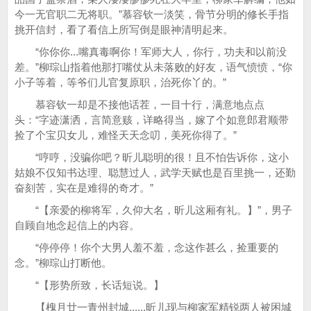
今一无官职二无将职。”慕容钦一淡笑，骨节分明的修长手指
挑开信封，看了看信上所写倒是眼神清明起来。
“你你你...嘴真毒啊你！军师大人，你行，功夫和以前没
差。”柳琮山指着他那打嘴仗从未落败的好友，语气愤愤，“你
小子等着，等爷们儿官复原职，治死你丫的。”
慕容钦一却是不接他话茬，一目十行，满意地点点
头：“字迹潇洒，言简意赅，详略得当，嫁了个如意郎君顺带
捡了个宝贝女儿，难怪天天念叨，美死你得了。”
“哼哼，没骗你吧？昕儿聪明的很！且不怕告诉你，这小
姑娘不仅知书达理、聪慧过人，武学天赋也是百里挑一，还勤
奋刻苦，实在是难得的奇才。”
“【亲爱的柳将军，久仰大名，昕儿这厢有礼。】”，男子
自顾自地念起信上的内容。
“停停停！你个大男人羞不羞，念这作甚么，捡重要的
念。”柳琮山打断他。
“【形势所致，长话短说。】
【槐月廿一青州封城......昕儿现与柳家军精锐两人被困城