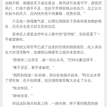
自顾不暇，南疆驻军又相去甚远，青州进可攻退可守，便雷厉
风行，打他个措手不及，也好尽早替前线分担压力。总之以大
祈如今的兵力，且内忧外患不得兼顾，优势在我。”
只见他一身儒雅气派，比两位朔国皇子伪装得更加惟妙惟
肖，完完全全是大祈文臣的仪态。
原来此人便是这些年众人眼中的“贺州牧”，实则是耍了一
手偷梁换柱。
青州的父母官早已成了这老奸巨猾的朔国老臣，此人亲自
在大祈浸淫数年，也难怪以柳家军之能亦未曾查出。
“那便依二位所言，做一回出头鸟。”巴特尔豪迈挥手，
“事不宜迟，着手准备吧。”
“我即刻指派一队轻骑，亲往驻地领兵前来。”阿古达木理
了理衣角，也不似商量，说完便蹬着军靴大步走了出去。
“快去快回。”
“静候佳音。”
却说这队骑兵轻装上阵，一路向南，终于看到熟悉的路