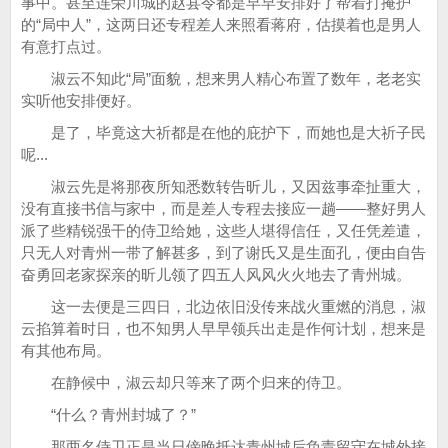
事中。甚至连荣川城的赵县令都是早早安排好了帮着打掩护
的“局中人”，这两日还专程差人来照看蒋府，估摸着也是男人
有意打点过。
淑云不知此“局”面貌，想来男人精心布置了数年，老老实
实听他安排便好。
是了，毕竟这大祈都是在他的庇护下，而她也是大祈子民
呢...
淑云先是将那夜所知悉数转告昕儿，又因兹事牵扯重大，
没有直接书信与家中，而是差人专程去接应一趟——整好男人
派了些精锐强干的侍卫给她，这些人堪得信任，又任凭差遣，
只无人对青州一带了解甚多，到了谢氏又是生面孔，便由自告
奋勇回老家探亲的昕儿领了四五人风风火火地去了青州城。
这一去便是三四日，北边依旧没传来战火重燃的消息，淑
云掐算着时日，也不知男人早早领兵出走是作何计划，想来是
有其他布局。
在静候中，淑云却只等来了两个归来的侍卫。
“什么？青州封城了？”
那两名侍卫正是当日傍晚抵达青州城后负责留守在城外接