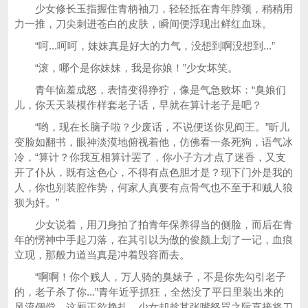
少女修长玉指握住青柄袖刀，轻轻抵在青年脖颈，稍稍用
力一推，刀尖刺进苍白的皮肤，瞬间便浮现出鲜红血珠。
“呵...呵呵，妹妹真是好大的力气，没想到啊没想到...”
“滚，哪个是你妹妹，我是你娘！”少女坏笑。
青年恼羞成怒，表情变得狰狞，像是气急败坏：“臭娘们
儿，你天天装模作样套老子话，早就在算计老子是吧？
“哟，现在长脑子啦？少废话，不说便送你见阎王。”昕儿
变脸如翻书，眼神淡漠地俯视着他，仿佛看一条死狗，语气冰
冷，“算计？你我互相算计罢了，你小子方才点了迷香，又支
开了仆从，既有这色心，不得有点色胆才是？现下门外是我的
人，你也别装腔作势，何家人真要有点骨气也不至于和贼人狼
狈为奸。”
少女说着，用刀身拍了拍青年保养得当的侧脸，而后在青
年的愣神中手起刀落，在其引以为傲的俊颜上划了一记，血痕
立现，那般力道当真是冲着毁容而去。
“啊啊！你个贱人，万人骑的臭婊子，不是你先勾引老子
的，老子杀了你...”青年近乎抓狂，全然没了平日里装出来的
风流倜傥，这厢正欲挣扎，少女却趁其张嘴怒骂之际直接将刀