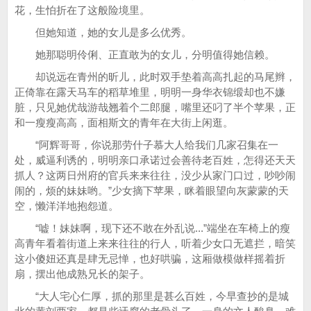
花，生怕折在了这般险境里。
但她知道，她的女儿是多么优秀。
她那聪明伶俐、正直敢为的女儿，分明值得她信赖。
却说远在青州的昕儿，此时双手垫着高高扎起的马尾辫，
正倚靠在露天马车的稻草堆里，明明一身华衣锦缎却也不嫌
脏，只见她优哉游哉翘着个二郎腿，嘴里还叼了半个苹果，正
和一瘦瘦高高，面相斯文的青年在大街上闲逛。
“阿辉哥哥，你说那劳什子慕大人给我们几家召集在一
处，威逼利诱的，明明亲口承诺过会善待老百姓，怎得还天天
抓人？这两日州府的官兵来来往往，没少从家门口过，吵吵闹
闹的，烦的妹妹哟。”少女摘下苹果，眯着眼望向灰蒙蒙的天
空，懒洋洋地抱怨道。
“嘘！妹妹啊，现下还不敢在外乱说...”端坐在车椅上的瘦
高青年看着街道上来来往往的行人，听着少女口无遮拦，暗笑
这小傻妞还真是肆无忌惮，也好哄骗，这厢做模做样摇着折
扇，摆出他成熟兄长的架子。
“大人宅心仁厚，抓的那里是甚么百姓，今早查抄的是城