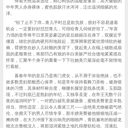
倚着天然温泉选址，精心构筑的温暖爱巢里，高大健硕的
中年男人赤身裸体，蜜色肌肤汗水涔涔，泛出温润细腻的光
泽。
“轻了止不了痒...青儿平时总是欺负朕，朕好不容易逮着
机会，一定要好好怼怼青儿，可得给青儿伺候舒坦了...”年富
力强的皇帝将平日里英姿豪迈的皇后娘娘压在身下，双腿近乎
绷直，雄壮的肌肉硬邦邦地鼓起，宽厚脚掌蹬紧丝滑绵软的被
褥，臂膀垫在妙人儿轻颤的美背下，拢起美人在榻上铺散成扇
面的柔顺青丝，将那凹凸有致的丰白美躯严丝合缝地紧紧揽在
怀里，汇聚半个身子的重量一下下往她美穴最深处毫不留情地
打着桩。
暮春年华的皇后乃是将门虎女，从不屑于浓妆艳抹，也不
效多数贵妇那般悉心保养，却是常年保持着舞刀弄枪，健身锻
体的习惯，其身材纤秾合度，柳腰长腿皆是线条优美，玉肌隐
现，不过到底已是熟妇的年纪，又独享圣宠，在帝王无数个日
夜的滋润呵护下，一对肥白硕乳香腻微垂，蜜桃美臀更是丰熟
得当、弹性适宜，足以令人垂涎三尺——这绝美尤物被霸气绝
伦，坐拥天下的男人尽情专享，那丰腴美臀被他狠狠地压成一
摊肉饼，在大力冲撞下发出响亮的啪啪声，青筋遍布的粗硕龙
根次次整根没入，将那湿润紧致之地扎得靡软松动、淫液乱