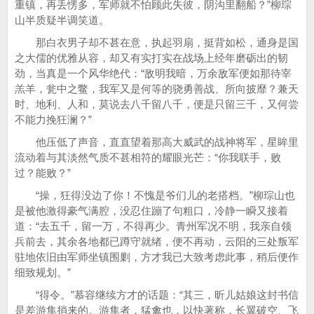
重镇，再丢愣多，军师就不怕顾此失彼，阴沟里翻船？”柳琮
山半质疑半调笑道。
那白衣男子却不甚在意，执起羽扇，挺背如松，通身是国
之大儒的优雅从容，却又有实打实在战场上经年磨砺出的韧
劲，当真是一个风华绝代：“敌明我暗，万余敌军便如那待宰
羔羊，瓮中之鳖，我军又是何等的骁勇善战、所向披靡？兼天
时、地利、人和，莫说去八千留八千，便是只留三千，又何尝
不能力挽狂澜？”
他压低了声音，直直望着那高大威武的战神将军，星眸里
流动着与其淡然气质不甚相符的耀眼光芒：“你我联手，败
过？能败？”
“操，狂得没边了你！不愧是爷们儿的老搭档。”柳琮山也
是被他激得豪气满腔，没忍住蹦了句粗口，冷静一瞬又接着
道：“去五千，留一万，不得再少。青州军况不明，我亲自领
兵前去，其余各地都已蹲守就绪，便不再动，云阳的三处叛军
驻地依旧由军师坐镇围剿，方才我已大致考虑此事，稍后便作
细致规划。”
“得令。”慕容继续方才的话题：“其三，昕儿姑娘这封书信
是差游隼捎来的。游隼者，猛禽也，以快著称，长翼破空、飞