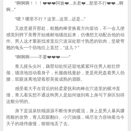
“啊啊啊！！！❤️❤️❤️阿焕❤️...夫君❤️...那里不行❤️❤️...啊
啊...”
“嗯？哪里不行？这里...这里...还是...”
又故意避开那处，粗翘肉棒变换着方向挺动，不一会儿便
感觉到胯下美臀开始难耐地骚扭起来，仿佛想主动配合他的动
作。男人这才重新找准宠后穴道深处那寸熟悉的软肉，坚硬弯
翘的龟头一个劲地往上直怼，“这儿？”
“啊啊啊——不要❤️❤️❤️——”
青儿摇头尖叫，藕臂却欲拒还迎地紧紧环住男人粗壮脖
颈，骚浪地扭动着身子，长腿曲线曼妙，更是死死盘着男人劲
腰，双眼迷离地望着那英俊成熟的眉眼。
感受着大手在背后的轻柔爱抚和肉棒在穴道里的横冲直
撞，青儿着实想不通这狗男人是如何做到将上身与下身区别得
这般分明的。
身下是温泉软榻源源不断传来的暖流，身上是男人暴风骤
雨般的攻势，青儿双眼翻白、小穴抽搐，竭尽全力容纳着当今
天子的雄伟傲慢，狠狠地丢了去。