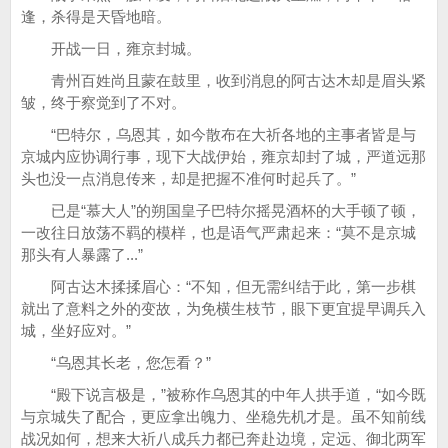
逢，杀得是天昏地暗。
开战一日，雍京封城。
青州百姓尚且蒙在鼓里，收到消息的阿古达木却是眉头紧
皱，终于察觉到了不对。
“巴特尔，乌恩其，如今散布在大祈各地的主事者皆是与
京城内应协调行事，现下大战伊始，雍京却封了城，严道远那
头也没一点消息传来，却是把握不准何时起兵了。”
已是“慕大人”的朔国皇子巴特尔摇晃酒杯的大手顿了顿，
一改往日放荡不羁的模样，也是语气严肃起来：“莫不是京城
那头有人暴露了...”
阿古达木揉揉眉心：“不知，但无需纠结于此，第一步棋
就出了意料之外的变故，为免横生枝节，眼下更宜提早调兵入
城，坐好应对。”
“乌恩其长老，您怎看？”
“殿下说言极是，”被称作乌恩其的中年人拱手道，“如今既
与京城失了配合，更应拿出魄力、坐稳先机才是。虽不知前线
战况如何，想来大祈八成兵力都已奔赴边境，定远、御北两军