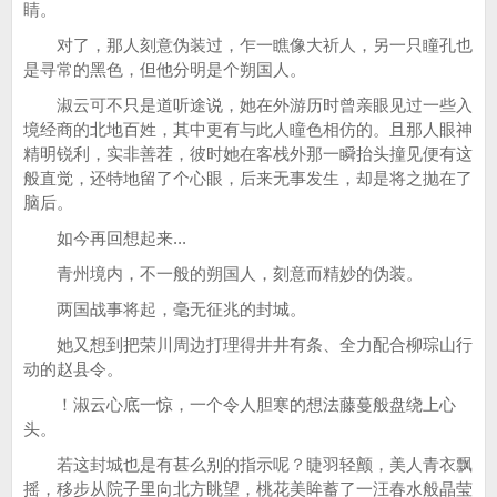
睛。
对了，那人刻意伪装过，乍一瞧像大祈人，另一只瞳孔也
是寻常的黑色，但他分明是个朔国人。
淑云可不只是道听途说，她在外游历时曾亲眼见过一些入
境经商的北地百姓，其中更有与此人瞳色相仿的。且那人眼神
精明锐利，实非善茬，彼时她在客栈外那一瞬抬头撞见便有这
般直觉，还特地留了个心眼，后来无事发生，却是将之抛在了
脑后。
如今再回想起来...
青州境内，不一般的朔国人，刻意而精妙的伪装。
两国战事将起，毫无征兆的封城。
她又想到把荣川周边打理得井井有条、全力配合柳琮山行
动的赵县令。
！淑云心底一惊，一个令人胆寒的想法藤蔓般盘绕上心
头。
若这封城也是有甚么别的指示呢？睫羽轻颤，美人青衣飘
摇，移步从院子里向北方眺望，桃花美眸蓄了一汪春水般晶莹