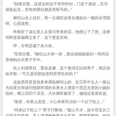
“姑娘且慢，这进去的法子有些特别，门是个虚设，且为
保险起见，所有的驿站都是有暗号的...”
柳琮山合上信封，再一次感叹这母女俩如出一辙的冰雪聪
明、心思缜密。
昨夜听了淑云差人从荣川带来的话，他便心下了然，这青
州即是那漏网之鱼了，这下更是庆幸。
哼，分明还漏了条大鱼。
“军师怎看。”柳琮山大掌一挥，那信便稳稳落到一旁闭目
养神的白衣男子手中。
此人剑眉星目，墨发及腰，是个俊俏无比的男子，闻言徐
徐开眼：“可又是你那如意郎君寄给你的？”
这如意郎君是他拿来调侃柳琮山的，近日军中众人一致认
为自家主帅谈到他那所谓的未来夫人便跟个思恋夫君的小媳妇
似的，嘴上叨叨个没完，大伙都听腻歪了，偏他还老喜欢提。
“慕容，你甚么意思，小心本将军治你一个以下犯上...”
“何来以下犯上？”男子打断他：“鄙人不才，如今官至从三
品国子监祭酒，某人凄凄惨惨死在大牢里，柳家军解编，他如