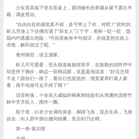
少女居高临下坐在茶桌上，圆润修长的美腿从裙下露出半
截，调皮晃动。
“自由自在的感觉真不错，多亏带上了你，对吧？”此时的
昕儿浑身上下仿佛写满了“坏女人”三个字，美眸一眨一眨，隐
隐约约透露出危险：“可你若敢有半句假话，亦或是想在路上
求救，解药就没了呢。”
青州南部，琼玉酒家。
昕儿可可爱爱，歪头朝老板娘挥挥手，在殷勤的招呼声中
却是停下脚步，眯起一双桃花眼，笑盈盈地说道：“好汉怎得
不走？跟你们一路了，看你们也挺急的，便莫要再盯着人家
看，再不动身可走不掉了哦？”
话音刚落，十余高大威猛的柳家精锐提剑从周遭的茂密竹
林中齐齐跃入，围作一圈。
院子里，白衣少女调转身姿，脚踏飞燕，莲步生风，飞身
掠去，向人群中掷出腰间锦囊，而后利刃出鞘。
第一卷-第10章
京城。