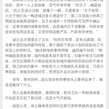
应的，其中一人上前抱拳，语气毕恭毕敬：“回主子，确是如
此。”此人见淑云沉默，犹豫了一瞬，又接着道：“主子恕罪，
小主子他们头一晚进城没多久便是封了。第二日清晨小的再三
周旋也未能再进城中，后又在城外一片埋怨和咒骂声中确认
过，这青州城封城事发突然，说是城内主干道翻修，州府未曾
提前告知周边各县，又管控得这般严实，约莫有些奇怪。”
淑云这才缓缓点了点头：“你所言有理，是有点蹊跷。此
等事件需经由州建司特批，整个规程下来从计划到实际动工可
得花上好些时日。”她冷静地把事情捋顺，越想越不对劲：“青
州确是多雨多潮，城内地基本就不甚牢实，印象中有过几回整
改，但无论规模大小都会提前告知城内城外的百姓以防不便才
是。我儿时的印象中，州牧贺大人与我谢氏关系匪浅，乃是行
事稳妥，体恤百姓的好官，照理说不会出这种小差错。”
等等，青州异样...淑云觉得有些事情马上要串起来了，像
是忽略掉了什么。
美人这厢朱唇微抿，黛眉轻皱，那侍卫在一旁躬身候着，
不知是否又犯了甚过错，也是大气不敢喘。
福至心灵，淑云脑海里忽然闪过那只异样美丽的淡蓝色眼