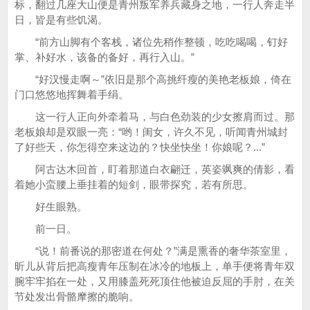
标，翻过几座大山便是青州叛军养兵藏身之地，一行人奔走半
日，皆是有些饥渴。
“前方山脚有个客栈，诸位先稍作整顿，吃吃喝喝，钉好
掌、补好水，该备的备好，再行入山。”
“好汉慢走啊～”依旧是那个高挑纤瘦的美艳老板娘，倚在
门口悠悠地挥舞着手绢。
这一行人正向外牵着马，与白色劲装的少女擦肩而过。那
老板娘却是双眼一亮：“哟！闺女，许久不见，听闻青州城封
了好些天，你怎得空来这边的？快坐快坐！你娘呢？...”
阿古达木回首，盯着那道白衣翩迁，英姿飒爽的倩影，看
着她小蛮腰上垂挂着的短剑，眼带探究，若有所思。
好生眼熟。
前一日。
“说！前番说的那密道在何处？”满是熏香的奢华茶室里，
昕儿从背后把高瘦青年压制在冰冷的地板上，单手便将青年双
腕牢牢掐在一处，又用膝盖死死顶住他被迫反屈的手肘，在关
节处发出骨骼摩擦的脆响。