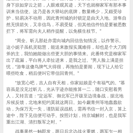
身下掠如穿云之箭，人眼难观其迹，天下也就柳家军有那本事
训来当信使。这乃是各大驿站的底牌，数量稀少，又颇受珍
护，轻易决不动用，因此青州城的封锁定是由天入地。游隼自
然无惧箭矢，又非信鸟，不易受疑，但其他信件怕是要被悉数
拦下，将军需向夫人稍作提醒，以免横生枝节。”
“周全。昕儿那处亦需向城内回信告知情况，以作警示。
这小妮子虽机灵聪慧，能送来敌报实属难得，却也是个大刀阔
斧的主，我怕她能做出些更大胆的事情来。此番终究是柳家军
出了疏漏，平白将人牵扯进来，是我之过。”男人脸上满是担
忧，“游隼这傻鸟脾气大得很，再拖怕是要闹，现下让人给它
喂些吃食，稍后便叫它带信回青州。”
“放宽心吧，吉人自有天相，你家姑娘是个有福气的。”慕
容虽是没见过昕儿，光从字迹亦能推算一二，随口安慰着男
人，又转言道：“定远军、御北军已开跋至边境备战，据北地
斥候反馈，北地来犯约莫就这两日。如今觑青州等地蠢蠢欲
动，为保万无一失，谨防延误战机，需再书信一封入京，算上
途中，陛下见信便可动手。按照计划，待京城解封，也是我军
重出江湖、清扫叛军之时。”
战事果然一触即发，两日后北边战火重燃，两军乍一相