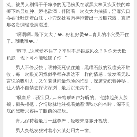
流。被男人剔得干干净净的无毛粉贝在紫黑大棒又疾又快的摩
擦下略显红肿、娇艳欲滴，伴随着一次次大力抽插，淫靡穴口
吞吞吐吐泛着白沫，小穴深处被肉棒拖带出一股股花液，直把
那名贵绸缎浸润湿透。
“啊啊啊...陛下太大了❤️...好粗好烫❤️...青儿的小穴受不住
了...哦哦哦❤️...”
“哼哼...这就受不住了？平时不是很威风么？叫你天天欺
负朕，现下可不能轻饶了你...”
男人不停反快，眼神死死锁住她，黑曜石般的双瞳美不胜
收，每一次眼光闪烁似乎都在表达不一样的情感，散发着无以
言说的吸引力，又仿若世间最危险的陷阱，深邃交织着神秘，
让人情不自禁去探访深渊，最后沉沦其中。
“骚皇后，骚宝贝儿...来给朕叫声好听的。”他捧起美人脸
颊，额头相抵，含情脉脉地注视着她蓄满秋水的杏眸，深不见
底的黑暗只容纳了眼前的星辰。
青儿保持着最后一丝尊严，轻咬朱唇撇开视线。
男人突然发狠对着小穴某处用力一凿。