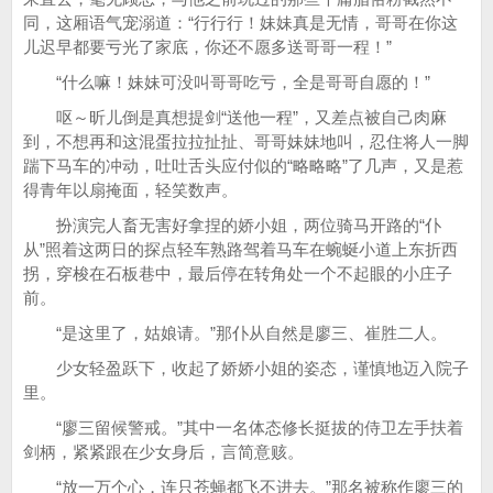
同，这厢语气宠溺道：“行行行！妹妹真是无情，哥哥在你这
儿迟早都要亏光了家底，你还不愿多送哥哥一程！”
“什么嘛！妹妹可没叫哥哥吃亏，全是哥哥自愿的！”
呕～昕儿倒是真想提剑“送他一程”，又差点被自己肉麻
到，不想再和这混蛋拉拉扯扯、哥哥妹妹地叫，忍住将人一脚
踹下马车的冲动，吐吐舌头应付似的“略略略”了几声，又是惹
得青年以扇掩面，轻笑数声。
扮演完人畜无害好拿捏的娇小姐，两位骑马开路的“仆
从”照着这两日的探点轻车熟路驾着马车在蜿蜒小道上东折西
拐，穿梭在石板巷中，最后停在转角处一个不起眼的小庄子
前。
“是这里了，姑娘请。”那仆从自然是廖三、崔胜二人。
少女轻盈跃下，收起了娇娇小姐的姿态，谨慎地迈入院子
里。
“廖三留候警戒。”其中一名体态修长挺拔的侍卫左手扶着
剑柄，紧紧跟在少女身后，言简意赅。
“放一万个心，连只苍蝇都飞不进去。”那名被称作廖三的