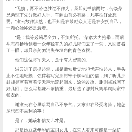
“无妨，再不济也胜过不作为，我即刻书信两封，劳烦柴
兄弟现下先分派好人手。车到山前必有路，凡事往好处想
罢。”淑云故作淡然，也不知是在鼓励众人还是在安抚自己，
一颗心始终还是悬着。
“是！我等必竭尽全力，不负所托。”柴彦大力抱拳，而后
斗志昂扬地领着一众年轻有为的好儿郎们去了一旁，又回首看
了一眼，却只余匆匆消失在墙角的青色衣摆。
他们这位将军夫人，是个有大智慧的。
淑云进了房提起笔，却是后知后觉地担忧害怕起来，手头
止不住地轻颤，强撑着写完那封寄予柳琮山的信，到了昕儿那
封却是写着写着便无声地流起泪来，涂涂改改、删删减减写了
好几回，怎么写都嫌不够慎重，最后选了那封只简单询问家中
状况的。
谢淑云在心里暗骂自己不争气，大家都在经受考验，她怎
尽想些不吉利的事！
是了，她该相信女儿才是。
那是她豆蔻年华的宝贝女儿，在旁人看来可能是一朵娇