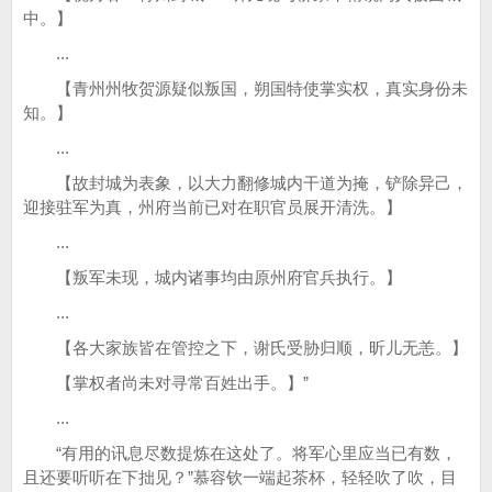
中。】
...
【青州州牧贺源疑似叛国，朔国特使掌实权，真实身份未
知。】
...
【故封城为表象，以大力翻修城内干道为掩，铲除异己，
迎接驻军为真，州府当前已对在职官员展开清洗。】
...
【叛军未现，城内诸事均由原州府官兵执行。】
...
【各大家族皆在管控之下，谢氏受胁归顺，昕儿无恙。】
【掌权者尚未对寻常百姓出手。】”
...
“有用的讯息尽数提炼在这处了。将军心里应当已有数，
且还要听听在下拙见？”慕容钦一端起茶杯，轻轻吹了吹，目