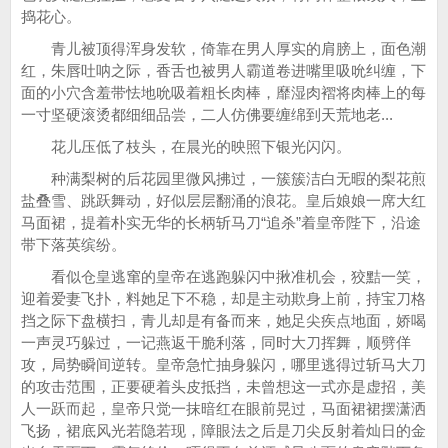
捣花心。
青儿被顶得浑身发软，倚靠在男人厚实的肩膀上，面色潮
红，朱唇吐呐之际，香舌也被男人霸道卷进嘴里吸吮纠缠，下
面的小穴含羞带怯地吮吸着粗长肉棒，靡湿肉褶将肉棒上的每
一寸坚硬滚烫都细细品尝，二人仿佛要缠绵到天荒地老...
花儿压低了枝头，在晨光的映照下银光闪闪。
种满梨树的后花园里微风拂过，一簇簇洁白无暇的梨花煎
盐叠雪、跳跃舞动，好似层层翻涌的浪花。皇后娘娘一席大红
马面裙，提着朴实无华的长柄斩马刀“追杀”着皇帝陛下，沿途
带下落英缤纷。
看似仓皇逃窜的皇帝在逃跑躲闪中揪准机会，狡黠一笑，
迎着爱妻飞扑，料她足下不稳，却是主动欺身上前，持宝刀格
挡之际下盘横扫，青儿却是有备而来，她足尖疾点地面，娇喝
一声灵巧躲过，一记燕返干脆利落，同时大刀挥舞，顺劈佯
攻，局势瞬间逆转。皇帝急忙抽身躲闪，哪里逃得过斩马大刀
的攻击范围，正要硬着头皮抵挡，未曾想这一式亦是虚招，美
人一跃而起，皇帝只觉一抹暗红在眼前晃过，马面裙裙摆潇洒
飞扬，裙底风光若隐若现，障眼法之后是刀尖反射着灿日的金