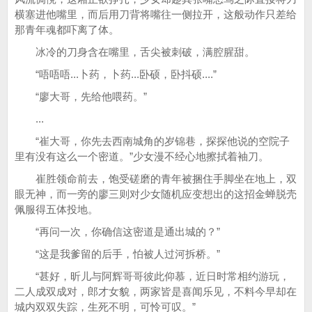
横塞进他嘴里，而后用刀背将嘴往一侧拉开，这般动作只差给
那青年魂都吓离了体。
冰冷的刀身含在嘴里，舌尖被刺破，满腔腥甜。
“唔唔唔...卜药，卜药...卧硕，卧抖硕....”
“廖大哥，先给他喂药。”
...
“崔大哥，你先去西南城角的岁锦巷，探探他说的空院子
里有没有这么一个密道。”少女漫不经心地擦拭着袖刀。
崔胜领命前去，饱受磋磨的青年被捆住手脚坐在地上，双
眼无神，而一旁的廖三则对少女随机应变想出的这招金蝉脱壳
佩服得五体投地。
“再问一次，你确信这密道是通出城的？”
“这是我爹留的后手，怕被人过河拆桥。”
“甚好，昕儿与阿辉哥哥彼此仰慕，近日时常相约游玩，
二人成双成对，郎才女貌，两家皆是喜闻乐见，不料今早却在
城内双双失踪，生死不明，可怜可叹。”