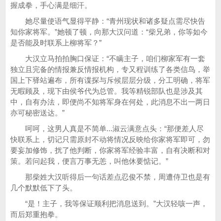
握成拳，手心满是细汗。
她尽量使语气显得平静：“青州现状和诸多疑点需尽快告
知你家将军。”她顿了顿，向那大汉问道：“柴兄弟，你等如今
是否能及时联系上柳将军？”
大汉立马拍拍胸口保证：“不瞒主子，咱们柳家军有一套
独立且完备的情报兼反情报机构，专又程训练了各类信鸟，举
国上下驿站遍布，所有谍探与斥候层层分级，分工明确，将军
无暇顾及，现下由侯爷代为总管。我等精锐部队也是涉及其
中，自有办法，即便尚不知将军身在何处，此消息不出一两日
亦可秘密送达。”
呵呵，这男人真是不简单...淑云满意点头：“那便差人尽
快联系上，切记只需原封不动将情况反映给你家将军即可，勿
要妄加修饰，扰了他判断，你家将军经验丰富，自有决断和对
策。若问起我，便言万事无恙，叫他休要惦记。”
那柴姓大汉听得后一句话差点忍俊不禁，周遭侍卫也是有
几个默默低下了头。
“是！主子，我等保证顺利把消息送到。”大汉轻咳一声，
而后郑重抱拳。