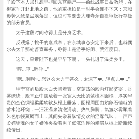
子殿下本人却只想早些回东宫躺尸——前线战事日益激烈，在
柳家军开赴北地之前，他的重担怕是一时半会卸不下来；京城
形势大致是尘埃落定，但也时常要去大理寺亲自提审叛行存疑
的部分官员。
太子这段时间称得上是分身乏术。
反观撂了挑子的嘉成帝，在京城事态安定下来后，也就偶
尔去太子那处督查军务，称得上是游手好闲、荒淫度日。
这天，皇帝陛下也是早早下朝，一头扎进了温柔乡里。
“哼...哼...呼呼...”
“嗯...啊啊~...怼这么大力干甚么，太深了❤️...轻点儿❤️...”
坤宁宫的后殿大白天闭着窗，空荡荡的殿内灯影婆娑，香
雾缭绕，殿堂正中摆放着一张宽大无比的紫檀木圆榻，厚实华
贵的金色绸缎柔柔软软从榻上垂落，圆榻周围由鹅卵石铺就的
蓄水池环绕，一汪汪温泉清澈涌动、热气腾腾，氤氲水雾顺着
朱色纱幔蒸腾而上，其间夹杂着纵情交欢的淫靡气味，一声声
柔媚销魂的女子娇唤夹杂着男子低沉浑厚的粗喘从榻上断断续
续传出。