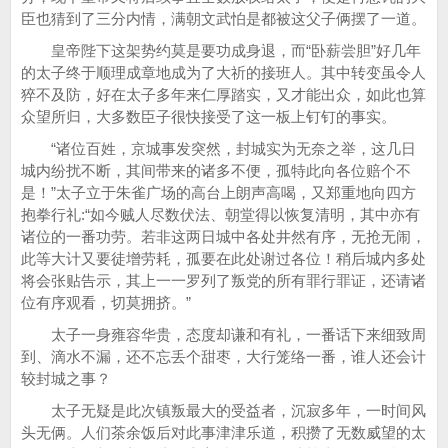
臣也猜到了三分内情，满朝文武怕是都被这父子俩摆了一道。
皇帝陛下这架势约莫是要功成身退，而“卧薪尝胆”好几年
的太子终于顺理成章地成为了大祈的接班人。其中转变虽令人
猝不及防，好在太子多年来仁厚踏实，又才能出众，如此也算
众望所归，大多数臣子很快接受了这一板上钉钉的事实。
“诸位百姓，京城事发突然，封城实为无奈之举，这几日
城内纷扰不断，其间带来的诸多不便，孤特此向各位赔个不
是！”太子立于朱雀广场的高台上朗声高喝，又郑重地向四方
抱拳行礼:“如今贼人尽数伏法、朝堂得以恢复清明，其中亦有
诸位的一番功劳。若非这两日城中各处井然有序，无抢无闹，
此等大计又要徒增劳耗，孤要在此处谢过各位！稍后城内多处
将会张贴告示，其上一一罗列了叛党的所有罪行罪证，还请诸
位有序观看，切莫拥挤。”
太子一身雍容华贵，态度却谦和有礼，一番话下来细致周
到、滴水不漏，还不忘丢个甜枣，大行笼络一番，谁人还会计
较封城之事？
太子无疑是此次镇叛最大的受益者，沉寂多年，一时间风
头无俩。人们茶余饭后对此事津津乐道，积攒了无数威望的太